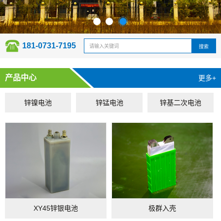
181-0731-7195
产品中心
更多+
锌镍电池
锌锰电池
锌基二次电池
XY45锌银电池
极群入壳